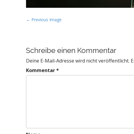
P
← Previous Image
o
s
t
Schreibe einen Kommentar
n
a
Deine E-Mail-Adresse wird nicht veröffentlicht.
E
v
Kommentar
*
i
g
a
t
i
o
n