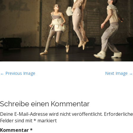
t
P
← Previous Image
Next Image →
o
s
t
Schreibe einen Kommentar
n
a
Deine E-Mail-Adresse wird nicht veröffentlicht.
Erforderliche
v
Felder sind mit
*
markiert
i
Kommentar
*