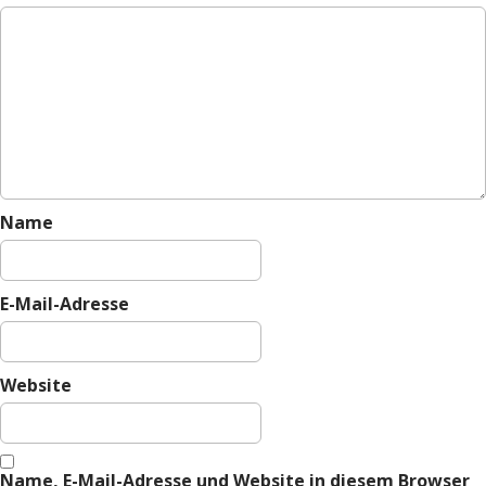
g
a
t
i
o
n
Name
E-Mail-Adresse
Website
Name, E-Mail-Adresse und Website in diesem Browser