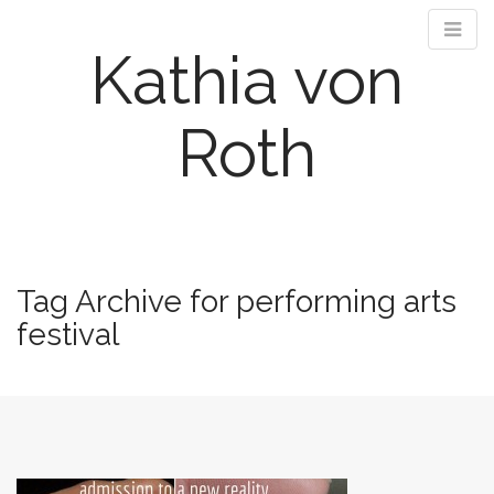
Kathia von
Roth
M
S
k
a
i
i
Tag Archive for performing arts
p
n
t
festival
m
o
e
c
n
o
n
u
t
e
n