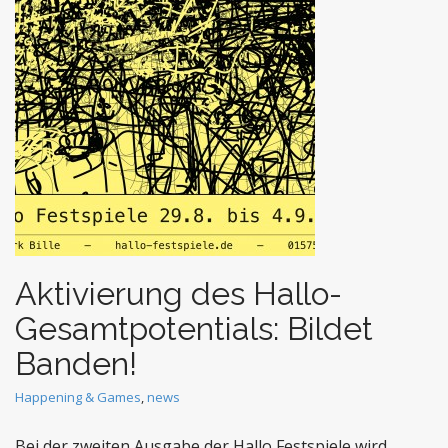
t
Aktivierung des Hallo-
Gesamtpotentials: Bildet
Banden!
Happening & Games
,
news
Bei der zweiten Ausgabe der Hallo Festspiele wird