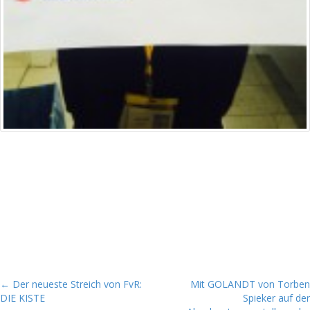
P
← Der neueste Streich von FvR:
Mit GOLANDT von Torben
DIE KISTE
Spieker auf der
o