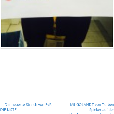
P
← Der neueste Streich von FvR:
Mit GOLANDT von Torben
DIE KISTE
Spieker auf der
o