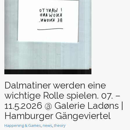
t
Dalmatiner werden eine
wichtige Rolle spielen. 07. –
11.5.2026 @ Galerie Ladøns |
Hamburger Gängeviertel
Happening & Games
,
news
,
theory